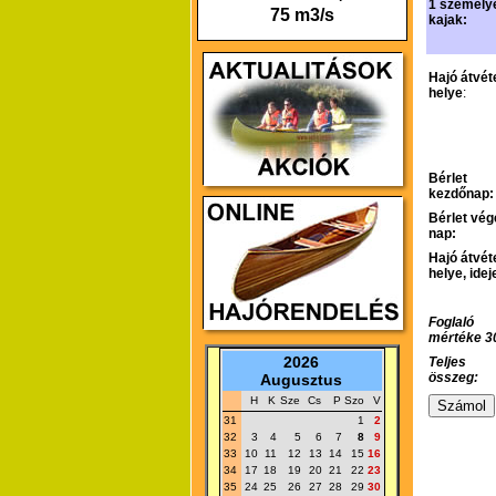
1 személy
75 m3/s
kajak:
Hajó átvét
helye
:
Bérlet
kezdőnap:
Bérlet vég
nap:
Hajó átvét
helye, idej
Foglaló
mértéke 3
2026
Teljes
összeg:
Augusztus
H
K
Sze
Cs
P
Szo
V
31
1
2
32
3
4
5
6
7
8
9
33
10
11
12
13
14
15
16
34
17
18
19
20
21
22
23
35
24
25
26
27
28
29
30