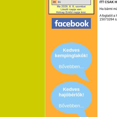
ITT CSAK 
36
31
Ma 2026. 8. 8, szombat
Ha bármi más
László napja van.
Holnap Emõd napja lesz.
A foglalót a
15073284 s
Kedves
kempinglakók!
Bővebben...
Kedves
hajóbérlők!
Bővebben...