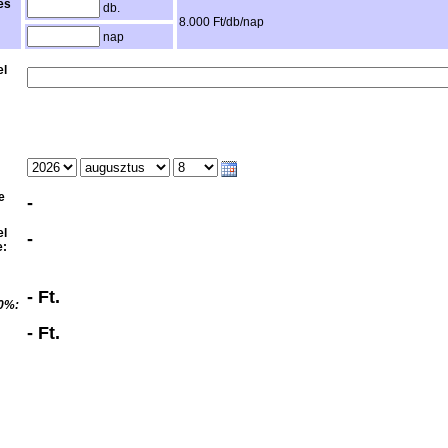
es
db.
8.000 Ft/db/nap
nap
el
e
-
el
-
e:
- Ft.
0%:
- Ft.