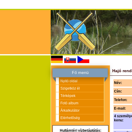
Hajó rend
Fő menü
Nyitó oldal
Név:
Szigetköz él
Cím:
Térképek
Telefon:
Fotó album
E-mail:
Árkalkulátor
4 személy
Elérhetőség
kenu:
Hullámtéri vízbetáplálás: