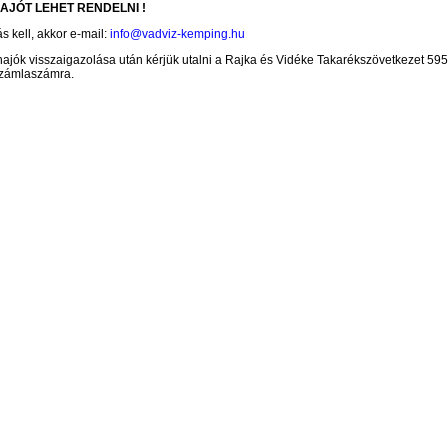
HAJÓT LEHET RENDELNI !
 kell, akkor e-mail:
info@vadviz-kemping.hu
 hajók visszaigazolása után kérjük utalni a Rajka és Vidéke Takarékszövetkezet 5
zámlaszámra.