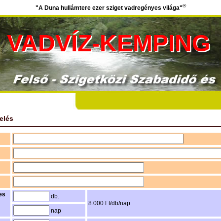
®
"A Duna hullámtere ezer sziget vadregényes világa"
VADVÍZ-KEMPING
elés
es
db.
8.000 Ft/db/nap
nap