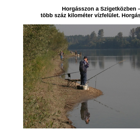
Horgásszon a Szigetközben 
több száz kilométer vízfelület. Horgá