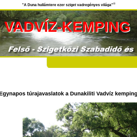
®
"A Duna hullámtere ezer sziget vadregényes világa"
VADVÍZ-KEMPING
Egynapos túrajavaslatok a Dunakiliti Vadvíz kemping