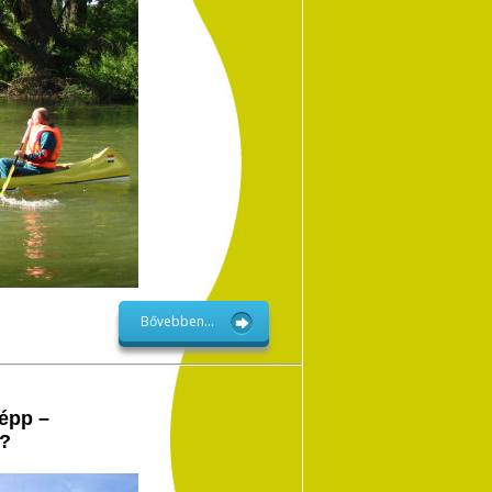
Bővebben...
képp –
t?