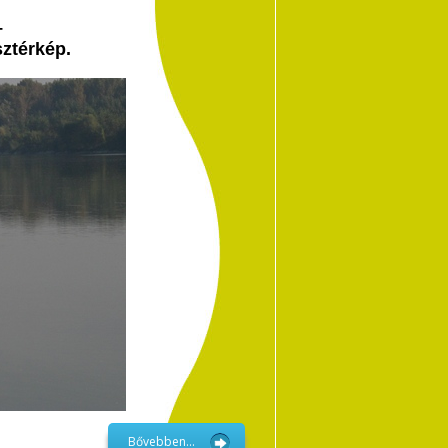
–
sztérkép.
Bővebben...