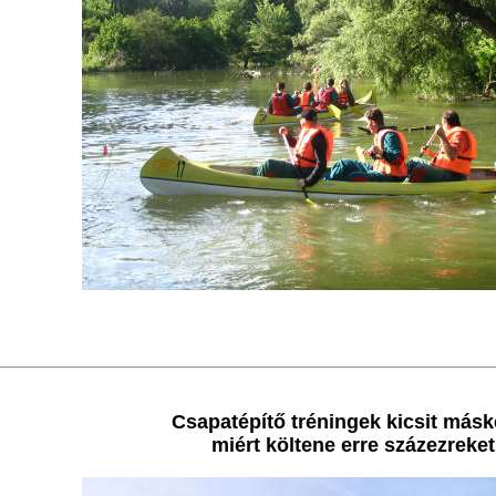
Csapatépítő tréningek kicsit más
miért költene erre százezreke