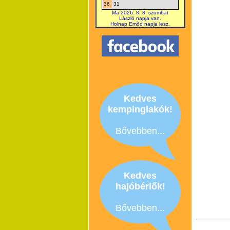
36
31
Ma 2026. 8. 8, szombat
László napja van.
Holnap Emõd napja lesz.
Kedves
kempinglakók!
Bővebben...
Kedves
hajóbérlők!
Bővebben...