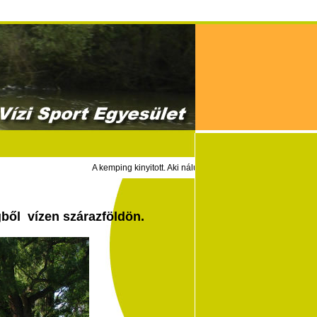
A kemping kinyitott. Aki nálunk lakik vagy tőlünk bérel hajót a
ből vízen szárazföldön.