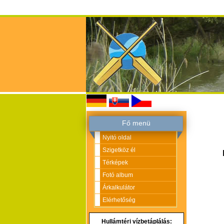
Fő menü
Nyitó oldal
Szigetköz él
Térképek
Fotó album
Árkalkulátor
Elérhetőség
Hullámtéri vízbetáplálás: