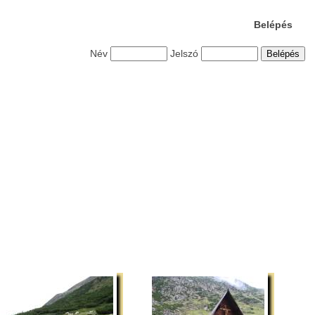
Belépés
Név
Jelszó